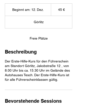
45
Euro
Beginnt am: 12. Dez.
B
45 €
e
g
Görlitz
i
n
n
t
Freie Plätze
a
m
Beschreibung
:
1
2
Der Erste-Hilfe-Kurs für den Führerschein
.
am Standort Görlitz, Jakobstraße 12 , von
D
8.00 Uhr bis ca. 15.30 Uhr im Gelände des
e
Autohauses Tesch. Der Erste-Hilfe-Kurs ist
z
für alle Führerscheinklassen gültig.
.
Bevorstehende Sessions