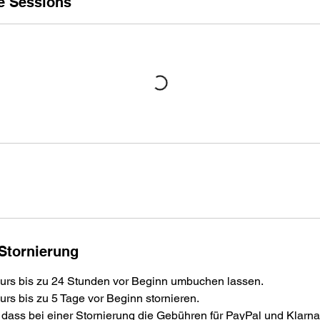
e Sessions
D
e
z
.
Stornierung
urs bis zu 24 Stunden vor Beginn umbuchen lassen.
rs bis zu 5 Tage vor Beginn stornieren.
 dass bei einer Stornierung die Gebühren für PayPal und Klarna n