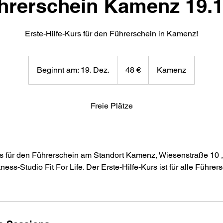
hrerschein Kamenz 19.1
Erste-Hilfe-Kurs für den Führerschein in Kamenz!
48
Euro
Beginnt am: 19. Dez.
B
48 €
Kamenz
e
g
Freie Plätze
i
n
n
t
a
rs für den Führerschein am Standort Kamenz, Wiesenstraße 10 ,
m
tness-Studio Fit For Life. Der Erste-Hilfe-Kurs ist für alle Führe
:
1
9
.