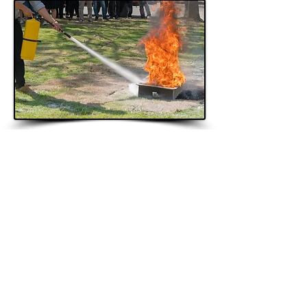
Inhalt der Ausbildung
Grundzüge des Brandschutzes
Brandschutzorganisation im
Betrieb
Funktion und Wirkungsweise von
Feuerlöscheinrichtungen
Brandtypen