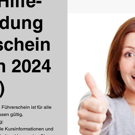
Hilfe-
ldung
schein
n 2024
)
Führerschein ist für alle
sen gültig.
g:
lle Kursinformationen und