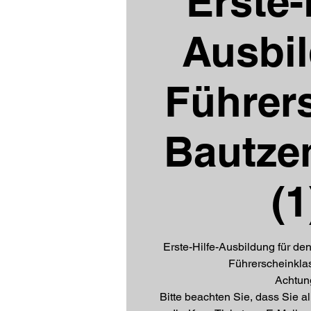
Erste-
Ausbi
Führer
Bautze
(1
Erste-Hilfe-Ausbildung für den 
Führerscheinklas
Achtun
Bitte beachten Sie, dass Sie a